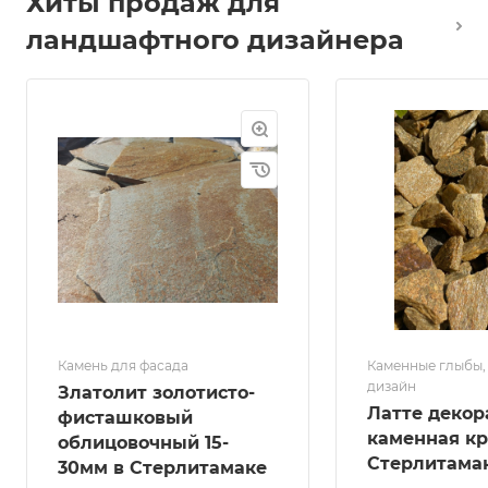
Хиты продаж для
ландшафтного дизайнера
Камень для фасада
Каменные глыбы
дизайн
Златолит золотисто-
Латте декор
фисташковый
каменная к
облицовочный 15-
Стерлитама
30мм в Стерлитамаке