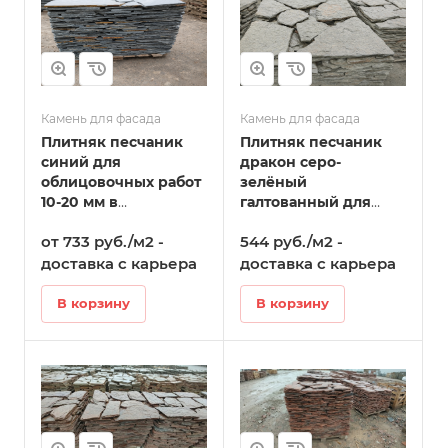
Камень для фасада
Камень для фасада
Плитняк песчаник
Плитняк песчаник
синий для
дракон серо-
облицовочных работ
зелёный
10-20 мм в
галтованный для
Стерлитамаке
облицовочных работ
от 733 руб./м2 -
544 руб./м2 -
10-20 мм в
Стерлитамаке
доставка с карьера
доставка с карьера
В корзину
В корзину