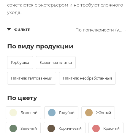
сочетаются с экстерьером и не требуют сложного
ухода.
По популярности (убывание)
ФИЛЬТР
По виду продукции
Горбушка
Каменная плитка
Плитняк галтованный
Плитняк необработанный
По цвету
Бежевый
Голубой
Жёлтый
Зелёный
Коричневый
Красный