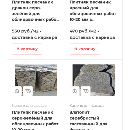
Плитняк песчаник
Плитняк песчаник
дракон серо-
красный для
зелёный для
облицовочных работ
облицовочных работ
10-20 мм в
10-20 мм в
Стерлитамаке
530 руб./м2 -
470 руб./м2 -
Стерлитамаке
доставка с карьера
доставка с карьера
В корзину
В корзину
Камень для фасада
Камень для фасада
Плитняк песчаник
Златолит
серо-зелёный для
серебристый
облицовочных работ
галтованный для
10-20 мм в
фасада в