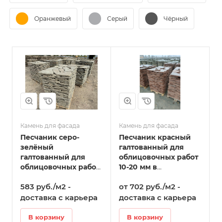
Оранжевый
Серый
Чёрный
Камень для фасада
Камень для фасада
Песчаник серо-
Песчаник красный
зелёный
галтованный для
галтованный для
облицовочных работ
облицовочных работ
10-20 мм в
10-20 мм в
Стерлитамаке
583 руб./м2 -
от 702 руб./м2 -
Стерлитамаке
доставка с карьера
доставка с карьера
В корзину
В корзину