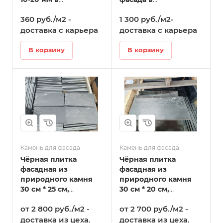
Стерлитамаке
Стерлитамаке
360 руб./м2 -
1 300 руб./м2-
доставка с карьера
доставка с карьера
В корзину
В корзину
Камень для фасада
Камень для фасада
Чёрная плитка
Чёрная плитка
фасадная из
фасадная из
природного камня
природного камня
30 см * 25 см,
30 см * 20 см,
толщина 10 мм -20 мм
толщина 10 мм -20 мм
от 2 800 руб./м2 -
от 2 700 руб./м2 -
в Стерлитамаке
в Стерлитамаке
доставка из цеха.
доставка из цеха.