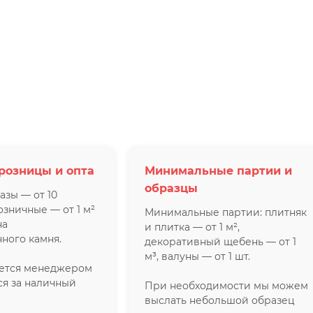
розницы и опта
Минимальные партии и
образцы
азы — от 10
озничные — от 1 м²
Минимальные партии: плитняк
на
и плитка — от 1 м²,
ного камня.
декоративный щебень — от 1
м³, валуны — от 1 шт.
яется менеджером
ся за наличный
При необходимости мы можем
выслать небольшой образец