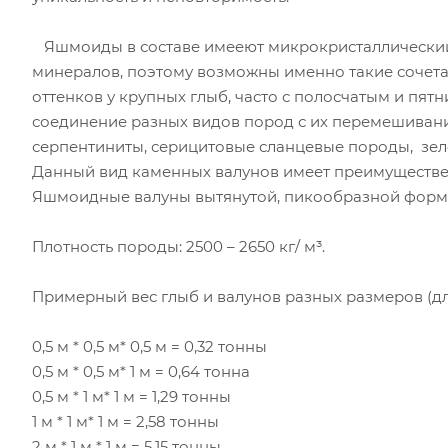
Яшмоиды в составе имееют микрокристаллический 
минералов, поэтому возможны именно такие сочета
оттенков у крупных глыб, часто с полосчатым и пят
соединение разных видов пород с их перемешиван
серпентиниты, серицитовые сланцевые породы, зел
Данный вид каменных валунов имеет преимуществен
Яшмоидные валуны вытянутой, пикообразной формы
Плотность породы: 2500 – 2650 кг/ м³.
Примерный вес глыб и валунов разных размеров (длин
0,5 м * 0,5 м* 0,5 м = 0,32 тонны
0,5 м * 0,5 м* 1 м = 0,64 тонна
0,5 м * 1 м* 1 м = 1,29 тонны
1 м * 1 м* 1 м = 2,58 тонны
2 м * 1 м * 1 м = 5,15 тонны