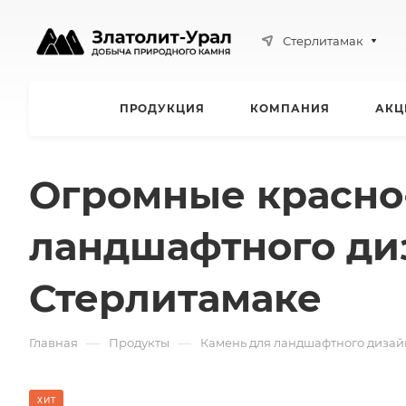
Стерлитамак
ПРОДУКЦИЯ
КОМПАНИЯ
АКЦ
Огромные красно
ландшафтного диз
Стерлитамаке
—
—
Главная
Продукты
Камень для ландшафтного дизай
ХИТ