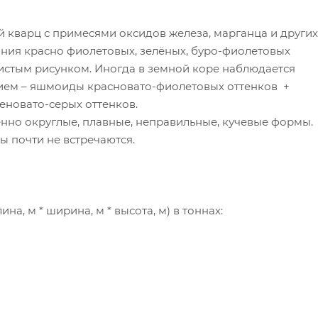
кварц с примесями оксидов железа, марганца и других
ния красно фиолетовых, зелёных, буро-фиолетовых
нистым рисунком. Иногда в земной коре наблюдается
ием – яшмоиды красновато-фиолетовых оттенков +
еновато-серых оттенков.
но округлые, плавные, неправильные, кучевые формы.
 почти не встречаются.
а, м * ширина, м * высота, м) в тоннах: