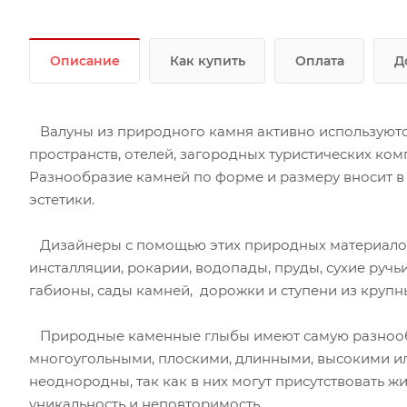
Описание
Как купить
Оплата
Д
Валуны из природного камня активно используютс
пространств, отелей, загородных туристических ком
Разнообразие камней по форме и размеру вносит 
эстетики.
Дизайнеры с помощью этих природных материалов
инсталляции, рокарии, водопады, пруды, сухие ручь
габионы, сады камней, дорожки и ступени из крупн
Природные каменные глыбы имеют самую разнообр
многоугольными, плоскими, длинными, высокими ил
неоднородны, так как в них могут присутствовать ж
уникальность и неповторимость.