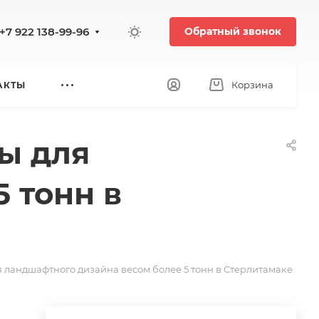
+7 922 138-99-96
Обратный звонок
Корзина
АКТЫ
ы для
 тонн в
 ландшафтного дизайна весом более 5 тонн в Стерлитамаке