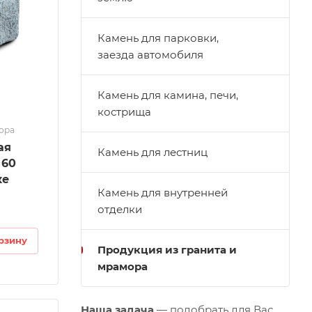
Камень для парковки,
заезда автомобиля
Камень для камина, печи,
кострища
мора
ая
Камень для лестниц
 60
ке
Камень для внутренней
отделки
рзину
Продукция из гранита и
мрамора
Наша задача
—
подобрать
для Вас