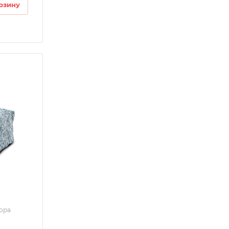
рзину
мора