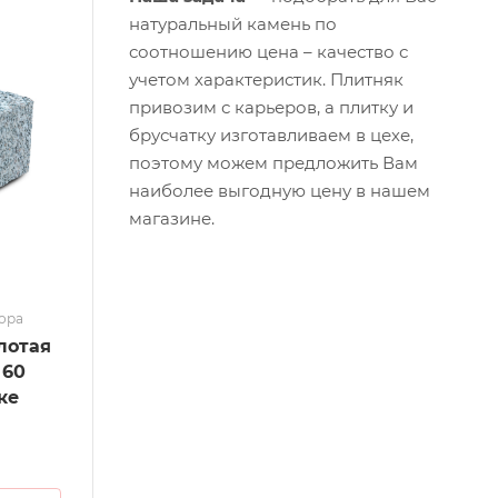
натуральный камень по
соотношению цена – качество с
учетом
характеристик
. Плитняк
привозим
с карьеров, а плитку и
брусчатку
изготавливаем
в цехе,
поэтому можем предложить Вам
наиболее выгодную
цену
в нашем
магазине
.
мора
лотая
 60
ке