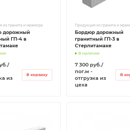
 из гранита и мрамора
Продукция из гранита и мра
р дорожный
Бордюр дорожный
ГП-4 в
гранитный ГП-3 в
тамаке
Стерлитамаке
чии
В наличии
уб./
7 300 руб./
пог.м -
В корзину
В ко
ка из
отгрузка из
цеха