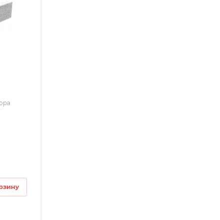
мора
рзину