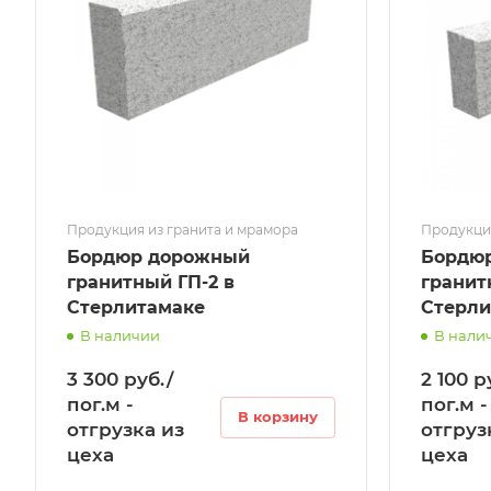
Продукция из гранита и мрамора
Продукция
Бордюр дорожный
Бордю
гранитный ГП-2 в
гранитный 
Стерлитамаке
Стерли
В наличии
В нали
3 300 руб./
2 100 р
пог.м -
пог.м -
В корзину
отгрузка из
отгруз
цеха
цеха