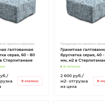
 из гранита и мрамора
Продукция из гранита и мра
ная галтованная
Гранитная галтованн
ка серая, 60 - 80
брусчатка серая, 40 -
 в Стерлитамаке
мм, м2 в Стерлитама
чии
В наличии
уб./
2 600 руб./
грузка
м2- отгрузка
В корзину
В ко
а
из цеха