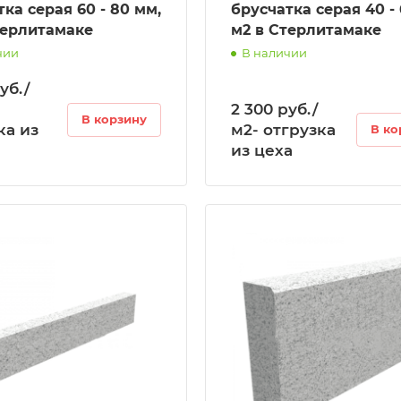
ка серая 60 - 80 мм,
брусчатка серая 40 -
терлитамаке
м2 в Стерлитамаке
чии
В наличии
уб./
2 300 руб./
В корзину
ка из
м2- отгрузка
В ко
из цеха