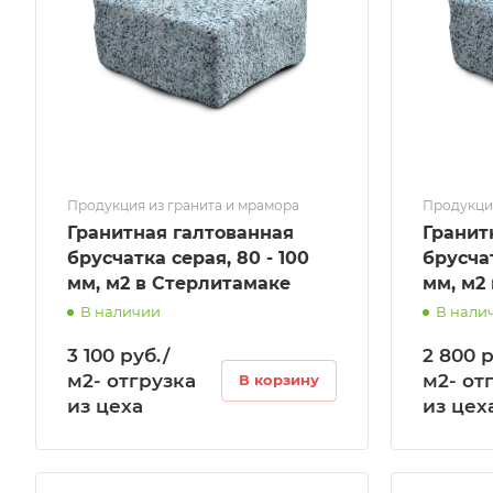
Продукция из гранита и мрамора
Продукция
Гранитная галтованная
Гранит
брусчатка серая, 80 - 100
брусчат
мм, м2 в Стерлитамаке
мм, м2
В наличии
В нали
3 100 руб./
2 800 р
м2- отгрузка
м2- от
В корзину
из цеха
из цех