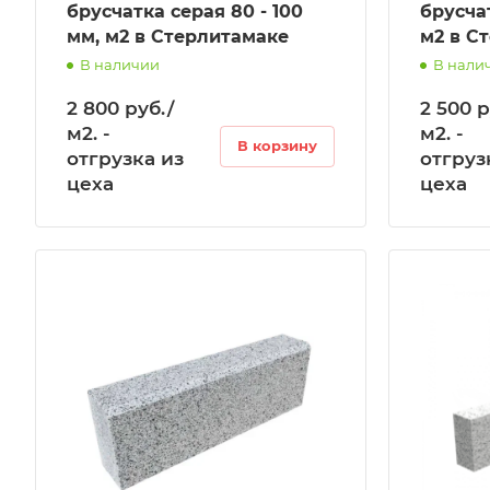
брусчатка серая 80 - 100
брусчат
мм, м2 в Стерлитамаке
м2 в С
В наличии
В нали
2 800 руб./
2 500 р
м2. -
м2. -
В корзину
отгрузка из
отгруз
цеха
цеха