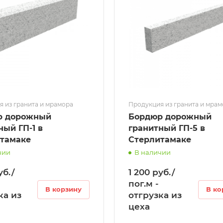
 из гранита и мрамора
Продукция из гранита и мра
р дорожный
Бордюр дорожный
ГП-1 в
гранитный ГП-5 в
тамаке
Стерлитамаке
чии
В наличии
уб./
1 200 руб./
пог.м -
В корзину
В ко
ка из
отгрузка из
цеха