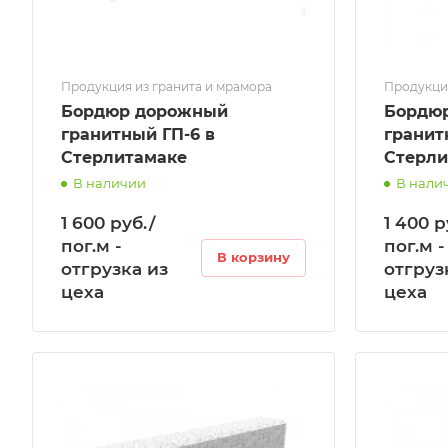
Продукция из гранита и мрамора
Продукция
Бордюр дорожный
Бордю
гранитный ГП-6 в
гранитный 
Стерлитамаке
Стерли
В наличии
В нали
1 600 руб./
1 400 р
пог.м -
пог.м -
В корзину
отгрузка из
отгруз
цеха
цеха