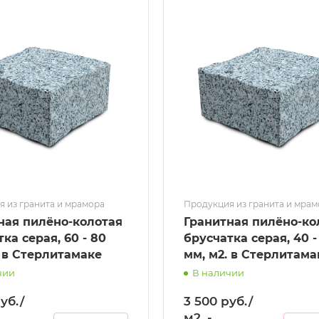
 из гранита и мрамора
Продукция из гранита и мра
ная пилёно-колотая
Гранитная пилёно-ко
ка серая, 60 - 80
брусчатка серая, 40 -
. в Стерлитамаке
мм, м2. в Стерлитама
чии
В наличии
уб./
3 500 руб./
м2. -