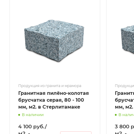
Продукция из гранита и мрамора
Продукция
Гранитная пилёно-колотая
Гранит
брусчатка серая, 80 - 100
брусчат
мм, м2. в Стерлитамаке
мм, м2
В наличии
В нали
4 100 руб./
3 800 р
м2. -
м2. -